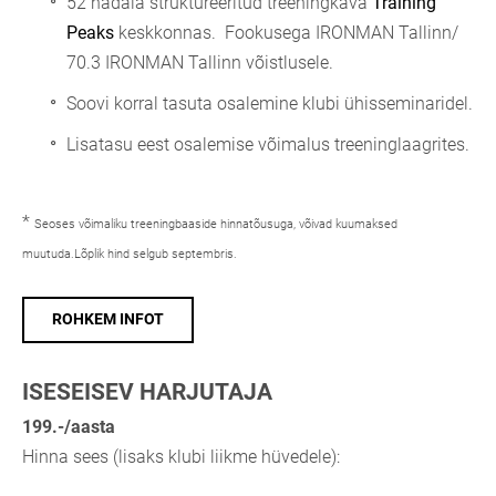
52 nädala struktureeritud treeningkava
Training
Peaks
keskkonnas. Fookusega IRONMAN Tallinn/
70.3 IRONMAN Tallinn võistlusele.
Soovi korral tasuta osalemine klubi ühisseminaridel.
Lisatasu eest osalemise võimalus treeninglaagrites.
*
Seoses võimaliku treeningbaaside hinnatõusuga, võivad kuumaksed
muutuda.Lõplik hind selgub septembris.
ROHKEM INFOT
ISESEISEV HARJUTAJA
199.-/aasta
Hinna sees (lisaks klubi liikme hüvedele):