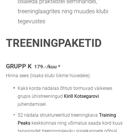
osaleda praktilistel seminaridel,
treeninglaagrites ning muudes klubi
tegevustes
TREENINGPAKETID
GRUPP K
179.-/kuu *
Hinna sees (lisaks klubi liikme hüvedele):
Kaks korda nädalas õhtuti toimuvad väikeses
grupis ühistreeningud
Kirill Kotsegarovi
juhendamisel.
52 nädala struktureeritud treeningkava
Training
Peaks
keskkonnas ning võimalus saada kord kuus
tagasisidet treeningpäeviku sissekannete põhjal.