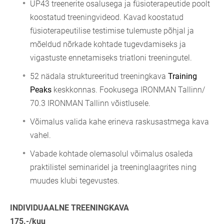
UP43 treenerite osalusega ja füsioterapeutide poolt
koostatud treeningvideod. Kavad koostatud
füsioterapeutilise testimise tulemuste põhjal ja
mõeldud nõrkade kohtade tugevdamiseks ja
vigastuste ennetamiseks triatloni treeningutel.
52 nädala struktureeritud treeningkava
Training
Peaks
keskkonnas. Fookusega IRONMAN Tallinn/
70.3 IRONMAN Tallinn võistlusele.
Võimalus valida kahe erineva raskusastmega kava
vahel.
Vabade kohtade olemasolul võimalus osaleda
praktilistel seminaridel ja treeninglaagrites ning
muudes klubi tegevustes.
INDIVIDUAALNE TREENINGKAVA
175.-/kuu