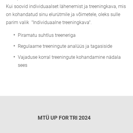
Kui soovid individuaalset lähenemist ja treeningkava, mis
on kohandatud sinu elurütmile ja võimetele, oleks sulle
parim valik "Individuaalne treeningkava".
Piramatu suhtlus treeneriga
Regulaarne treeningute analüüs ja tagasiside
Vajaduse korral treeningute kohandamine nädala
sees
MTÜ UP FOR TRI 2024