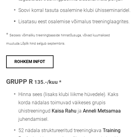
Soovi korral tasuta osalemine klubi ühisseminaridel.
Lisatasu eest osalemise võimalus treeninglaagrites.
*
Seoses võimaliku treeningbaaside hinnatõusuga, võivad kuumaksed
muutuda.Lõplik hind selgub septembris.
ROHKEM INFOT
GRUPP R
135.-/kuu *
Hinna sees (lisaks klubi liikme hüvedele).
Kaks
korda nädalas toimuvad väikeses grupis
ühistreeningud
Kaisa Rahu
ja
Anneli Metsamaa
juhendamisel.
52 nädala struktureeritud treeningkava
Training