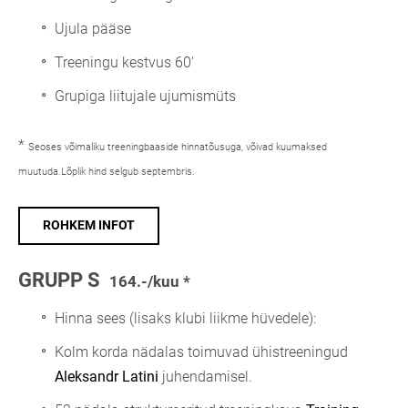
Ujula pääse
Treeningu kestvus 60'
Grupiga liitujale ujumismüts
*
Seoses võimaliku treeningbaaside hinnatõusuga, võivad kuumaksed
muutuda.Lõplik hind selgub septembris.
ROHKEM INFOT
GRUPP S
164.-/kuu *
Hinna sees (lisaks klubi liikme hüvedele):
Kolm korda nädalas toimuvad ühistreeningud
Aleksandr Latini
juhendamisel.