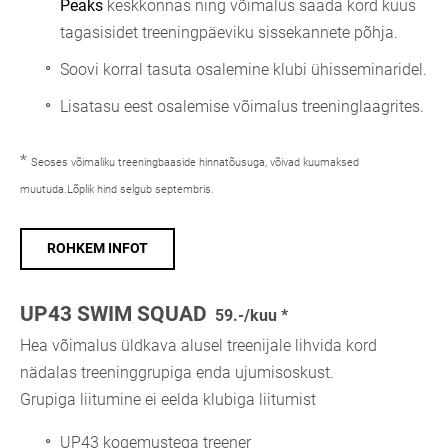
Peaks
keskkonnas ning võimalus saada kord kuus
tagasisidet treeningpäeviku sissekannete põhja.
Soovi korral tasuta osalemine klubi ühisseminaridel.
Lisatasu eest osalemise võimalus treeninglaagrites.
*
Seoses võimaliku treeningbaaside hinnatõusuga, võivad kuumaksed
muutuda.Lõplik hind selgub septembris.
ROHKEM INFOT
UP43 SWIM SQUAD
59.-/kuu *
Hea võimalus üldkava alusel treenijale lihvida kord
nädalas treeninggrupiga enda ujumisoskust.
Grupiga liitumine ei eelda klubiga liitumist
UP43 kogemustega treener